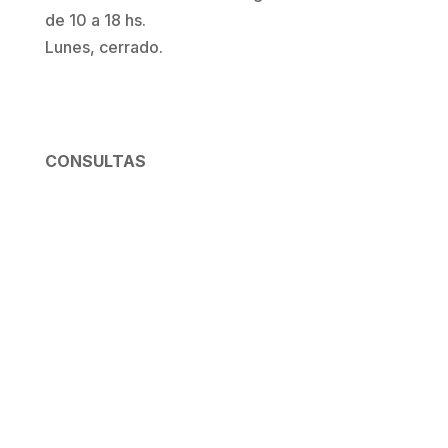
de 10 a 18 hs.
Lunes, cerrado.
CONSULTAS
visitas@elporvenirdecafayate.com
+54 9 387 4732557