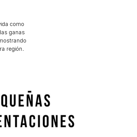
vida como
 las ganas
 mostrando
ra región.