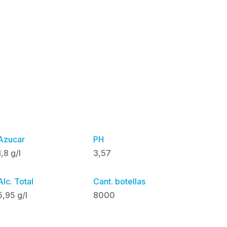
Azucar
PH
1,8 g/l
3,57
Alc. Total
Cant. botellas
5,95 g/l
8000