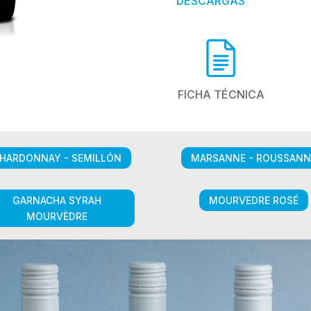
DESCARGAS
FICHA TÉCNICA
HARDONNAY - SEMILLÓN
MARSANNE - ROUSSANN
GARNACHA SYRAH
MOURVEDRE ROSÉ
MOURVÈDRE