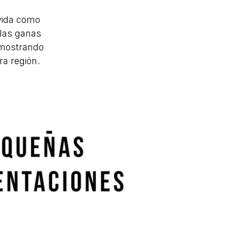
vida como
 las ganas
 mostrando
ra región.