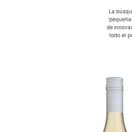
La búsqu
‘pequeñas
de innova
todo el p