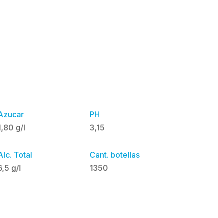
Azucar
PH
1,80 g/l
3,15
Alc. Total
Cant. botellas
6,5 g/l
1350