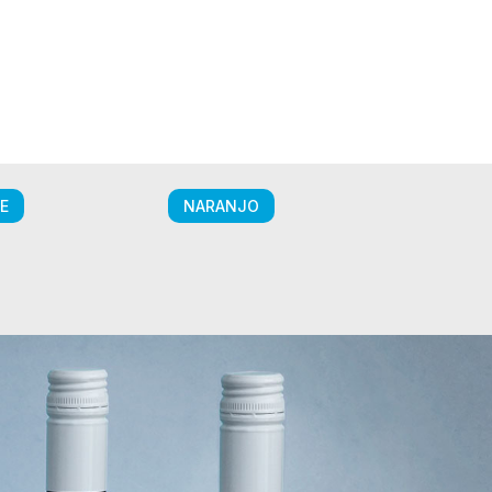
E
NARANJO