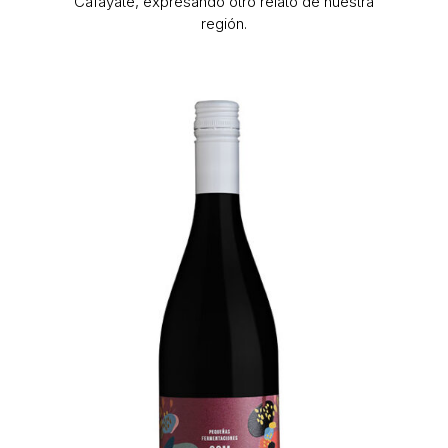
Cafayate, expresando otro relato de nuestra
región.