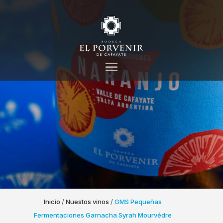
Inicio
/
Nuestos vinos
/
GMS Pequeñas
Fermentaciones Garnacha Syrah Mourvédre